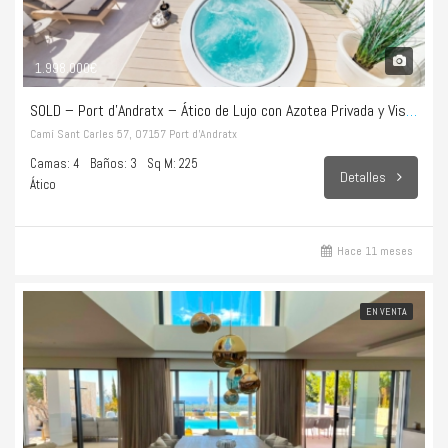
1.998.000€
SOLD – Port d’Andratx – Ático de Lujo con Azotea Privada y Vistas Infinitas al Mar
Camí Sant Carles 57, 07157 Port d’Andratx
Camas: 4
Baños: 3
Sq M: 225
Detalles
Ático
Hace 11 meses
EN VENTA