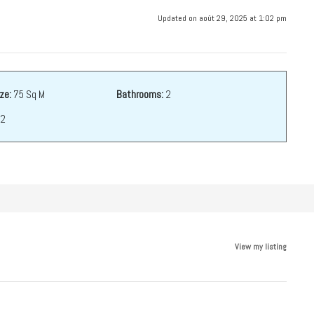
Updated on août 29, 2025 at 1:02 pm
ze:
75 Sq M
Bathrooms:
2
2
View my listing