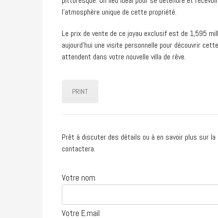
pittoresque. Un lieu idéal pour se détendre et recevoi
l’atmosphère unique de cette propriété.
Le prix de vente de ce joyau exclusif est de 1,595 mill
aujourd’hui une visite personnelle pour découvrir cette
attendent dans votre nouvelle villa de rêve.
PRINT
Prêt à discuter des détails ou à en savoir plus sur l
contactera.
Votre nom
Votre E.mail