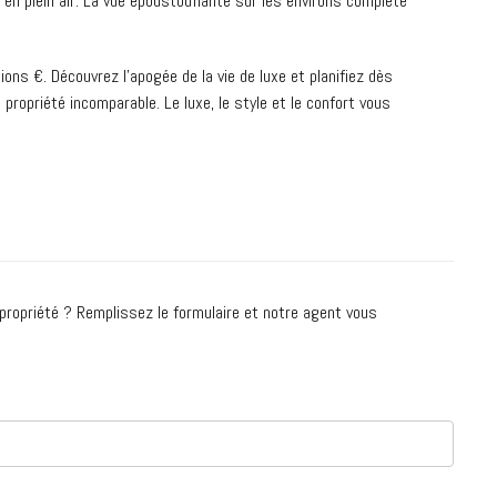
r en plein air. La vue époustouflante sur les environs complète
ions €. Découvrez l’apogée de la vie de luxe et planifiez dès
 propriété incomparable. Le luxe, le style et le confort vous
a propriété ? Remplissez le formulaire et notre agent vous