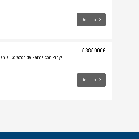
9
Detalles
5.885.000€
Una Obra Maestra Histórica en el Corazón de Palma con Proyecto
Detalles