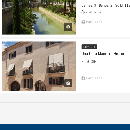
Camas: 3
Baños: 2
Sq M: 11
Apartamento
Hace 1 año
EN VENTA
Sq M: 394
Hace 1 año