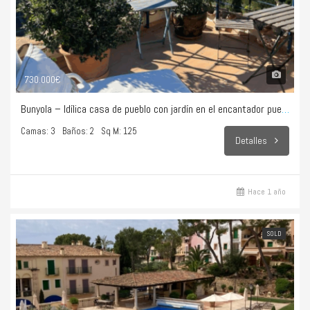
730.000€
Bunyola – Idílica casa de pueblo con jardín en el encantador pueblo Bunyola
Camas: 3
Baños: 2
Sq M: 125
Detalles
Hace 1 año
SOLD