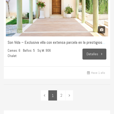
5.200.000€
Son Vida – Exclusiva villa con extensa parcela en la prestigiosa zona de Son Vida
Camas: 6
Baños: 5
Sq M: 906
Detalles
Chalet
Hace 1 año
2
1