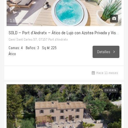
1.998.000€
SOLD – Port d’Andratx – Ático de Lujo con Azotea Privada y Vistas Infinitas al Mar
Camí Sant Carles 57, 07157 Port d’Andratx
Camas: 4
Baños: 3
Sq M: 225
Detalles
Ático
Hace 11 meses
EN VENTA