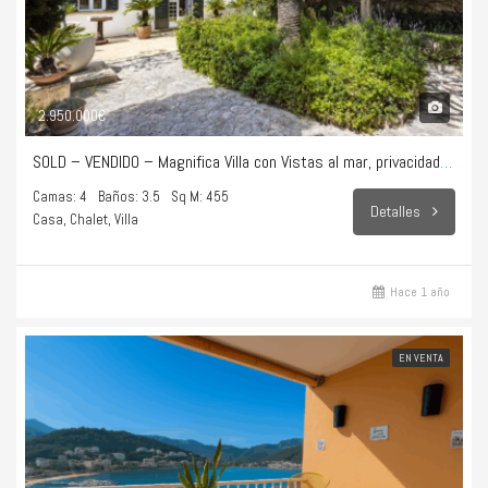
2.950.000€
SOLD – VENDIDO – Magnifica Villa con Vistas al mar, privacidad total y puro estilo de vida en Bonanova
Camas: 4
Baños: 3.5
Sq M: 455
Detalles
Casa, Chalet, Villa
Hace 1 año
EN VENTA