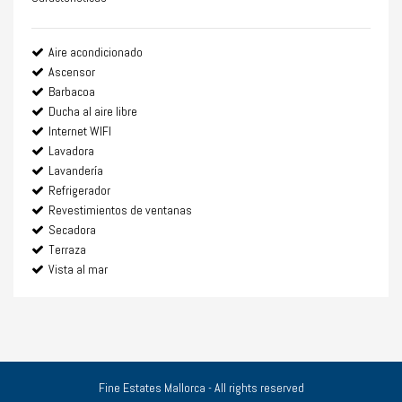
Aire acondicionado
Ascensor
Barbacoa
Ducha al aire libre
Internet WIFI
Lavadora
Lavandería
Refrigerador
Revestimientos de ventanas
Secadora
Terraza
Vista al mar
Fine Estates Mallorca - All rights reserved