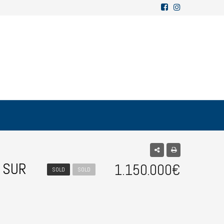
 SUR
1.150.000€
SOLD
SOLD