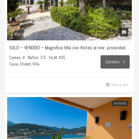
2.950.000€
SOLD – VENDIDO – Magnifica Villa con Vistas al mar, privacidad total y puro estilo de vida en Bonanova
Camas: 4
Baños: 3.5
Sq M: 455
Detalles
Casa, Chalet, Villa
Hace 1 año
EN VENTA