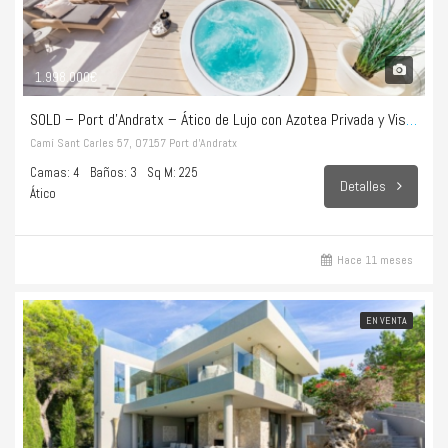
1.998.000€
SOLD – Port d’Andratx – Ático de Lujo con Azotea Privada y Vistas Infinitas al Mar
Camí Sant Carles 57, 07157 Port d’Andratx
Camas: 4
Baños: 3
Sq M: 225
Detalles
Ático
Hace 11 meses
EN VENTA