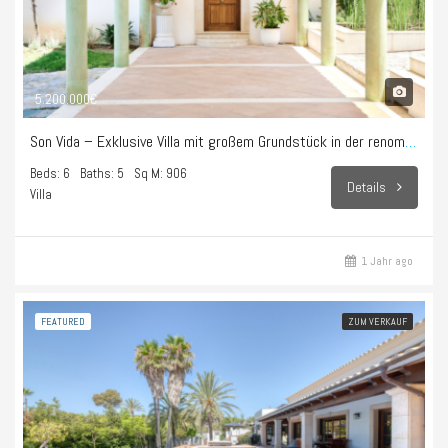
5.200.000€
Son Vida – Exklusive Villa mit großem Grundstück in der renommierten Gegend von Son Vida.
Beds: 6
Baths: 5
Sq M: 906
Details
Villa
1 Jahr ago
FEATURED
ZUM VERKAUF