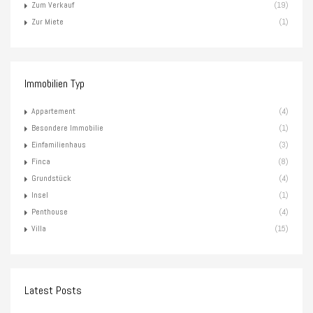
Zum Verkauf
(19)
Zur Miete
(1)
Immobilien Typ
Appartement
(4)
Besondere Immobilie
(1)
Einfamilienhaus
(3)
Finca
(8)
Grundstück
(4)
Insel
(1)
Penthouse
(4)
Villa
(15)
Latest Posts