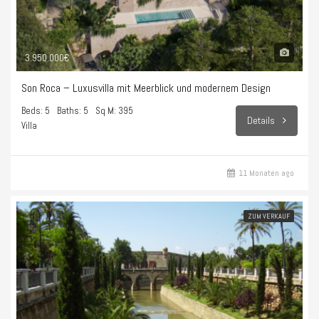
3.950.000€
Son Roca – Luxusvilla mit Meerblick und modernem Design
Beds: 5
Baths: 5
Sq M: 395
Details
Villa
11 Monaten ago
ZUM VERKAUF