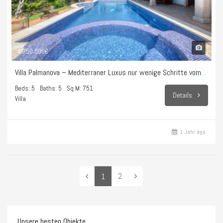
4.750.000€
Villa Palmanova – Mediterraner Luxus nur wenige Schritte vom Strand entfernt
Beds: 5
Baths: 5
Sq M: 751
Details
Villa
1 Jahr ago
2
1
Unsere besten Objekte