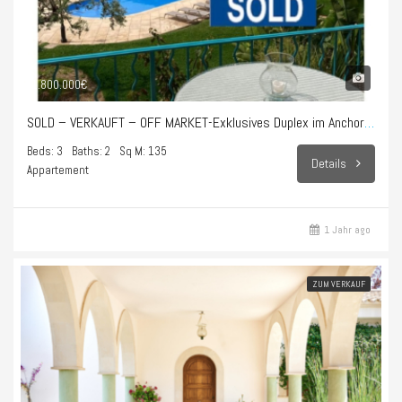
1.800.000€
SOLD – VERKAUFT – OFF MARKET-Exklusives Duplex im Anchorage Club – Illetes
Beds: 3
Baths: 2
Sq M: 135
Details
Appartement
1 Jahr ago
ZUM VERKAUF