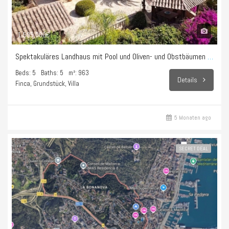
1.595.000€
Spektakuläres Landhaus mit Pool und Oliven- und Obstbäumen in Sencelles
Beds: 5
Baths: 5
m²: 963
Details
Finca, Grundstück, Villa
5 Monaten ago
SECRET DEAL