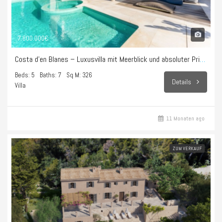
7.800.000€
Costa d’en Blanes – Luxusvilla mit Meerblick und absoluter Privatsphäre
Beds: 5
Baths: 7
Sq M: 326
Details
Villa
11 Monaten ago
ZUM VERKAUF