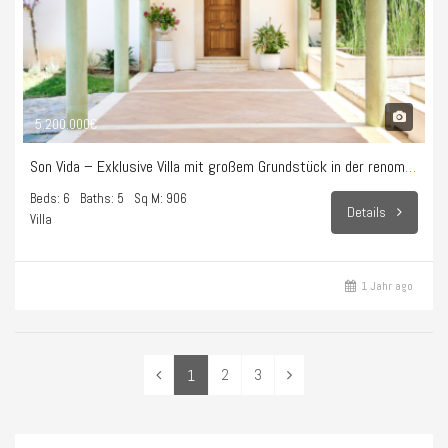
5.200.000€
Son Vida – Exklusive Villa mit großem Grundstück in der renommierten Gegend von Son Vida.
Beds: 6
Baths: 5
Sq M: 906
Details
Villa
1 Jahr ago
2
3
1