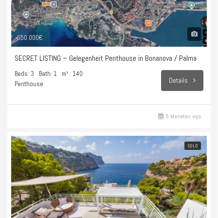
650.000€
SECRET LISTING – Gelegenheit Penthouse in Bonanova / Palma
Beds: 3
Bath: 1
m² : 140
Details
Penthouse
5 Monaten ago
SOLD