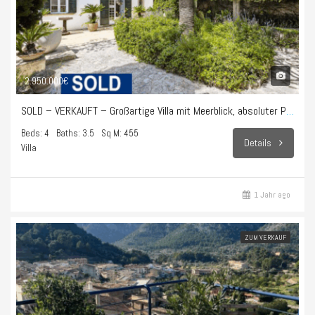
2.950.000€
SOLD – VERKAUFT – Großartige Villa mit Meerblick, absoluter Privatsphäre und purem Lebensstil in Bonanova
Beds: 4
Baths: 3.5
Sq M: 455
Details
Villa
1 Jahr ago
ZUM VERKAUF