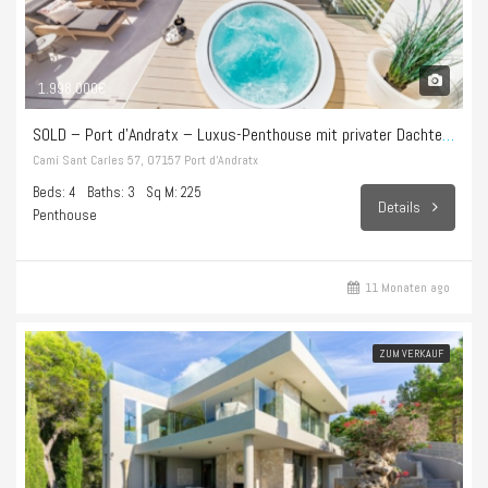
1.998.000€
SOLD – Port d’Andratx – Luxus-Penthouse mit privater Dachterrasse und endlosem Meerblick
Camí Sant Carles 57, 07157 Port d’Andratx
Beds: 4
Baths: 3
Sq M: 225
Details
Penthouse
11 Monaten ago
ZUM VERKAUF