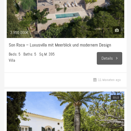
3.950.000€
Son Roca – Luxusvilla mit Meerblick und modernem Design
Beds: 5
Baths: 5
Sq M: 395
Details
Villa
11 Monaten ago
SOLD