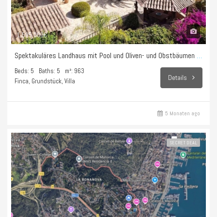
1.595.000€
Spektakuläres Landhaus mit Pool und Oliven- und Obstbäumen in Sencelles
Beds: 5
Baths: 5
m²: 963
Details
Finca, Grundstück, Villa
5 Monaten ago
SECRET DEAL