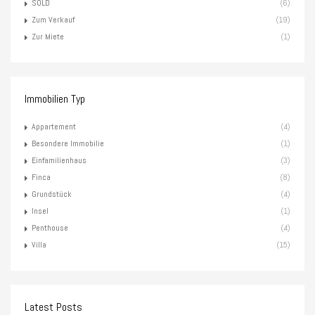
SOLD
(6)
Zum Verkauf
(19)
Zur Miete
(1)
Immobilien Typ
Appartement
(4)
Besondere Immobilie
(1)
Einfamilienhaus
(3)
Finca
(8)
Grundstück
(4)
Insel
(1)
Penthouse
(4)
Villa
(15)
Latest Posts