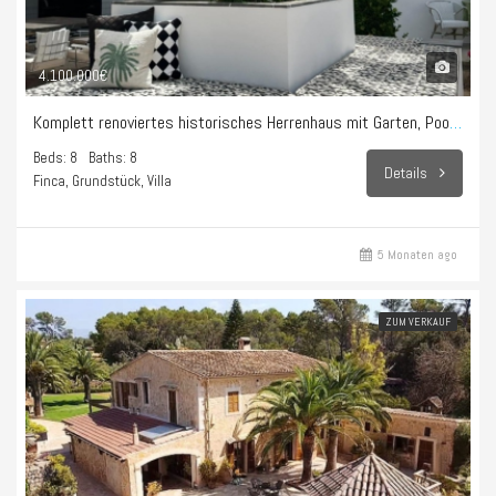
4.100.000€
Komplett renoviertes historisches Herrenhaus mit Garten, Pool und Hammam – Sencelles
Beds: 8
Baths: 8
Details
Finca, Grundstück, Villa
5 Monaten ago
ZUM VERKAUF