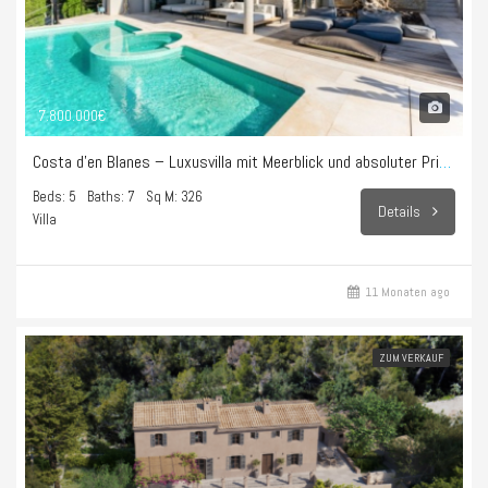
7.800.000€
Costa d’en Blanes – Luxusvilla mit Meerblick und absoluter Privatsphäre
Beds: 5
Baths: 7
Sq M: 326
Details
Villa
11 Monaten ago
ZUM VERKAUF