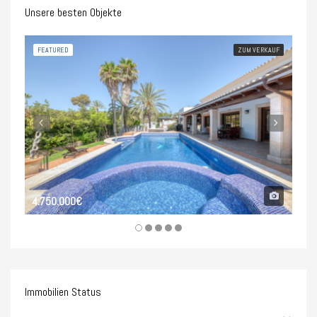
Unsere besten Objekte
FEATURED
ZUM VERKAUF
FEA
4.750.000€
5.0
Immobilien Status