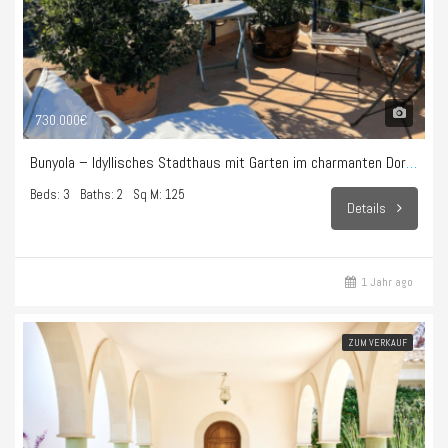
730.000€
Bunyola – Idyllisches Stadthaus mit Garten im charmanten Dorf Bunyola
Beds: 3
Baths: 2
Sq M: 125
Details
1 Jahr ago
ZUM VERKAUF