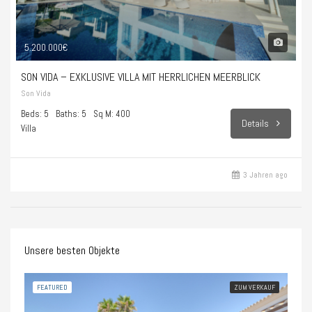
5.200.000€
SON VIDA – EXKLUSIVE VILLA MIT HERRLICHEN MEERBLICK
Son Vida
Beds: 5
Baths: 5
Sq M: 400
Details
Villa
3 Jahren ago
Unsere besten Objekte
FEATURED
ZUM VERKAUF
FEA