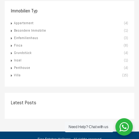
Immobilien Typ
Appartement
(4)
Besondere Immobilie
(1)
Einfamilienhaus
(3)
Finca
(8)
Grundstück
(4)
Insel
(1)
Penthouse
(4)
Villa
(15)
Latest Posts
Need Help?
Chat with us