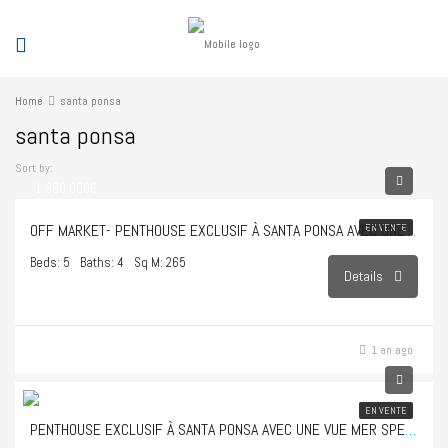
Home
santa ponsa
santa ponsa
Sort by:
1.980.000€
OFF MARKET- PENTHOUSE EXCLUSIF À SANTA PONSA AVEC UNE VUE MER SPECTACULAIRE
EN VENTE
Beds: 5
Baths: 4
Sq M: 265
Details
1 an ago
1.980.000€
EN VENTE
PENTHOUSE EXCLUSIF À SANTA PONSA AVEC UNE VUE MER SPECTACULAIRE