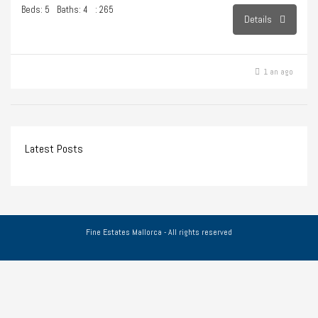
Beds: 5
Baths: 4
: 265
Details
1 an ago
Latest Posts
Fine Estates Mallorca - All rights reserved