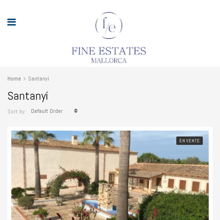
Home
Santanyí
Santanyí
Default Order
Sort by:
EN VENTE