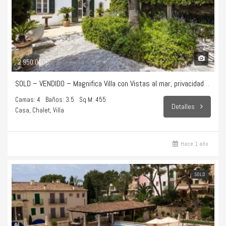
2.950.000€
SOLD – VENDIDO – Magnifica Villa con Vistas al mar, privacidad total y puro estilo de vida en Bonanova
Camas: 4
Baños: 3.5
Sq M: 455
Detalles
Casa, Chalet, Villa
Hace 1 año
SOLD