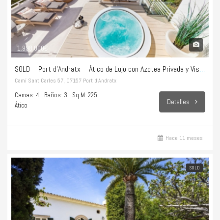
1.998.000€
SOLD – Port d’Andratx – Ático de Lujo con Azotea Privada y Vistas Infinitas al Mar
Camí Sant Carles 57, 07157 Port d’Andratx
Camas: 4
Baños: 3
Sq M: 225
Detalles
Ático
Hace 11 meses
SOLD