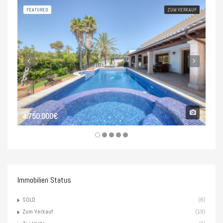
FEATURED
ZUM VERKAUF
FEA
4.750.000€
5.0
Immobilien Status
SOLD
(6)
Zum Verkauf
(19)