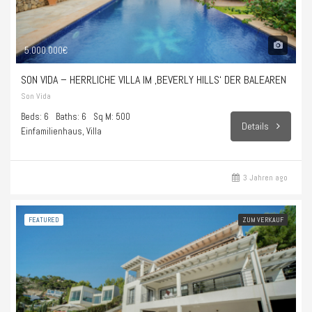
5.000.000€
SON VIDA – HERRLICHE VILLA IM ‚BEVERLY HILLS‘ DER BALEAREN
Son Vida
Beds: 6
Baths: 6
Sq M: 500
Details
Einfamilienhaus, Villa
3 Jahren ago
FEATURED
ZUM VERKAUF