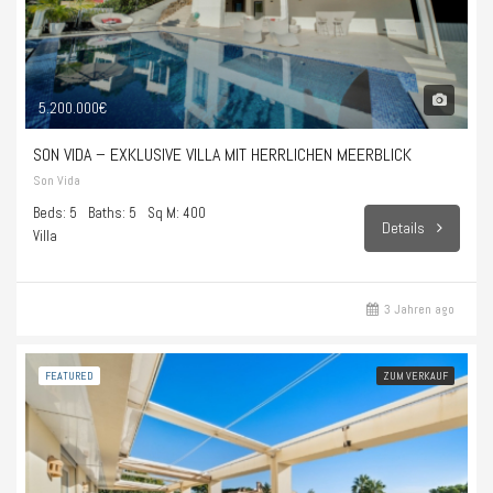
5.200.000€
SON VIDA – EXKLUSIVE VILLA MIT HERRLICHEN MEERBLICK
Son Vida
Beds: 5
Baths: 5
Sq M: 400
Details
Villa
3 Jahren ago
FEATURED
ZUM VERKAUF