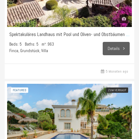
1.595.000€
Spektakuläres Landhaus mit Pool und Oliven- und Obstbäumen in Sencelles
Beds: 5
Baths: 5
m²: 963
Details
Finca, Grundstück, Villa
5 Monaten ago
FEATURED
ZUM VERKAUF