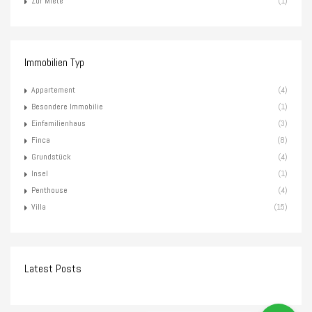
Zur Miete
(1)
Immobilien Typ
Appartement
(4)
Besondere Immobilie
(1)
Einfamilienhaus
(3)
Finca
(8)
Grundstück
(4)
Insel
(1)
Penthouse
(4)
Villa
(15)
Latest Posts