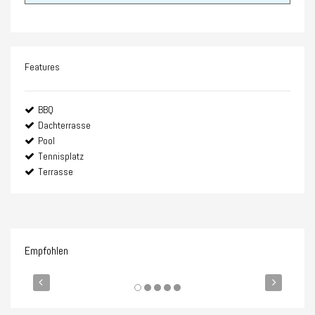
Features
BBQ
Dachterrasse
Pool
Tennisplatz
Terrasse
Empfohlen
4.750.000€
5.0
FEATURED
ZUM VERKAUF
FEA