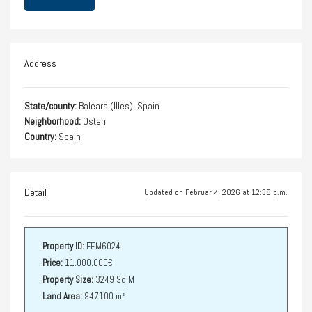
Address
State/county:
Balears (Illes), Spain
Neighborhood:
Osten
Country:
Spain
Detail
Updated on Februar 4, 2026 at 12:38 p.m.
Property ID:
FEM6024
Price:
11.000.000€
Property Size:
3249 Sq M
Land Area:
947100 m²