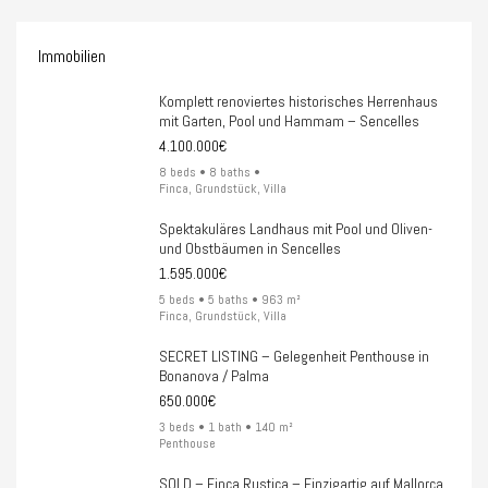
Immobilien
Komplett renoviertes historisches Herrenhaus
mit Garten, Pool und Hammam – Sencelles
4.100.000€
8 beds • 8 baths •
Finca, Grundstück, Villa
Spektakuläres Landhaus mit Pool und Oliven-
und Obstbäumen in Sencelles
1.595.000€
5 beds • 5 baths • 963 m²
Finca, Grundstück, Villa
SECRET LISTING – Gelegenheit Penthouse in
Bonanova / Palma
650.000€
3 beds • 1 bath • 140 m²
Penthouse
SOLD – Finca Rustica – Einzigartig auf Mallorca