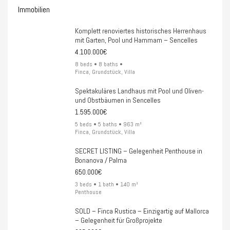
Immobilien
Komplett renoviertes historisches Herrenhaus
mit Garten, Pool und Hammam – Sencelles
4.100.000€
8 beds • 8 baths •
Finca, Grundstück, Villa
Spektakuläres Landhaus mit Pool und Oliven-
und Obstbäumen in Sencelles
1.595.000€
5 beds • 5 baths • 963 m²
Finca, Grundstück, Villa
SECRET LISTING – Gelegenheit Penthouse in
Bonanova / Palma
650.000€
3 beds • 1 bath • 140 m²
Penthouse
SOLD – Finca Rustica – Einzigartig auf Mallorca
– Gelegenheit für Großprojekte