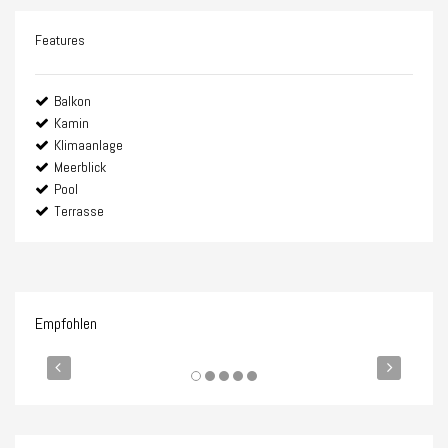
Features
Balkon
Kamin
Klimaanlage
Meerblick
Pool
Terrasse
Empfohlen
4.750.000€
5.0
FEATURED
ZUM VERKAUF
FEA