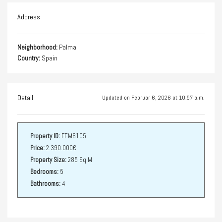
Address
Neighborhood:
Palma
Country:
Spain
Detail
Updated on Februar 6, 2026 at 10:57 a.m.
Property ID:
FEM6105
Price:
2.390.000€
Property Size:
285 Sq M
Bedrooms:
5
Bathrooms:
4